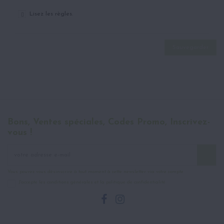
Lisez les règles.

Sauvegarder
Bons, Ventes spéciales, Codes Promo, Inscrivez-
vous !
Vous pouvez vous désinscrire à tout moment à cette newsletter via votre compte
J'accepte les conditions générales et la politique de confidentialité