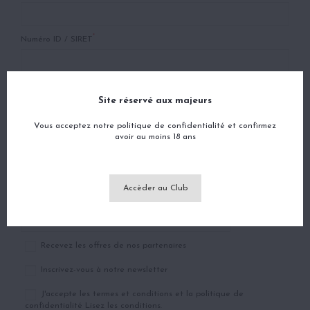
*
Numéro ID / SIRET
Informations d inscription
Site réservé aux majeurs
*
E-mail
Vous acceptez notre politique de confidentialité et confirmez
avoir au moins 18 ans
*
Mot de passe
MONTREZ
Accèder au Club
*
Confirmez le mot de passe
MONTREZ
Recevez les offres de nos partenaires
Inscrivez-vous à notre newsletter
J'accepte les termes et conditions et la politique de
confidentialité
Lisez les conditions.