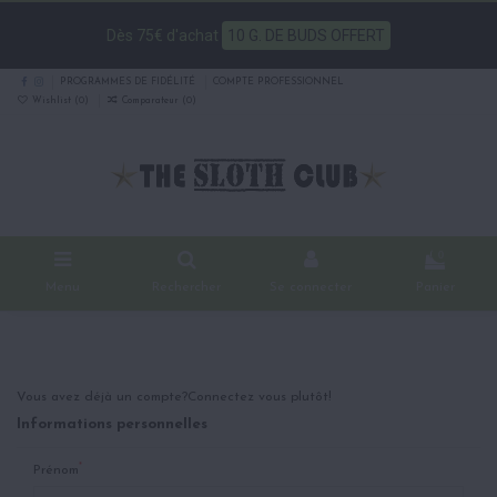
Dès 75€ d'achat
10 G. DE BUDS OFFERT
PROGRAMMES DE FIDÉLITÉ
COMPTE PROFESSIONNEL
Wishlist (
0
)
Comparateur (
0
)
0
Menu
Rechercher
Se connecter
Panier
Vous avez déjà un compte?
Connectez vous plutôt!
Informations personnelles
*
Prénom