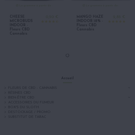
Le gramme à partir de :
Le gramme à partir de :
CHEESE
0,50 €
MANGO HAZE
2,85 €
MICROBUDS
INDOOR 18% -
INDOOR -
Fleurs CBD
Fleurs CBD
Cannabis
Cannabis
Accueil
FLEURS DE CBD - CANNABIS
RÉSINES CBD
BIEN-ÊTRE CBD
ACCESSOIRES DU FUMEUR
BOX'S DU SLOTH
DESTOCKAGE / PROMO
SUBSTITUT DE TABAC