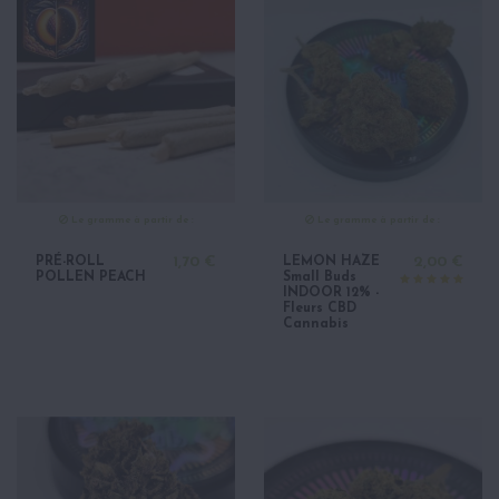
Le gramme à partir de :
Le gramme à partir de :
PRÉ-ROLL
1,70 €
LEMON HAZE
2,00 €
POLLEN PEACH
Small Buds
INDOOR 12% -
Fleurs CBD
Cannabis