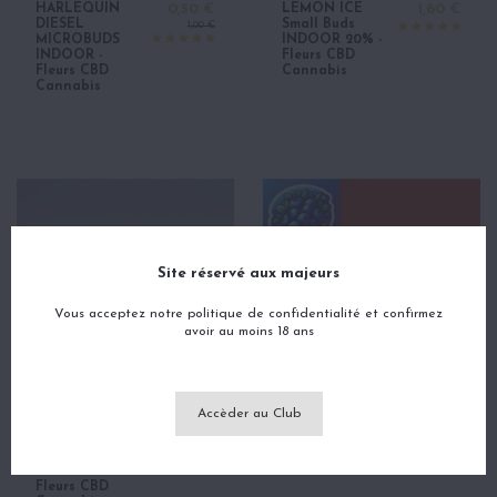
HARLEQUIN
0,50 €
LEMON ICE
1,60 €
DIESEL
Small Buds
1,00 €
MICROBUDS
INDOOR 20% -
INDOOR -
Fleurs CBD
Fleurs CBD
Cannabis
Cannabis
Site réservé aux majeurs
Vous acceptez notre politique de confidentialité et confirmez
avoir au moins 18 ans
Accèder au Club
Le gramme à partir de :
Le gramme à partir de :
BZ QUEEN
2,80 €
PRÉ-ROLL BLUE
1,70 €
INDOOR 20% -
BERRY
Fleurs CBD