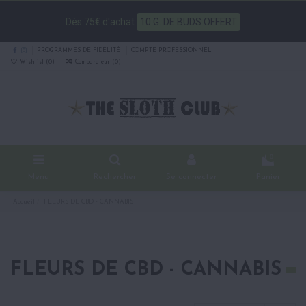
Dès 75€ d'achat
10 G. DE BUDS OFFERT
PROGRAMMES DE FIDÉLITÉ
COMPTE PROFESSIONNEL
Wishlist (
0
)
Comparateur (
0
)
0
Menu
Rechercher
Se connecter
Panier
Accueil
FLEURS DE CBD - CANNABIS
FLEURS DE CBD - CANNABIS