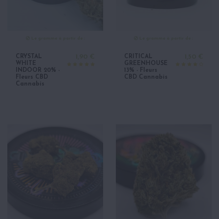
Le gramme à partir de :
Le gramme à partir de :
CRYSTAL
1,90 €
CRITICAL
1,50 €
WHITE
GREENHOUSE
INDOOR 20% -
13% - Fleurs
Fleurs CBD
CBD Cannabis
Cannabis