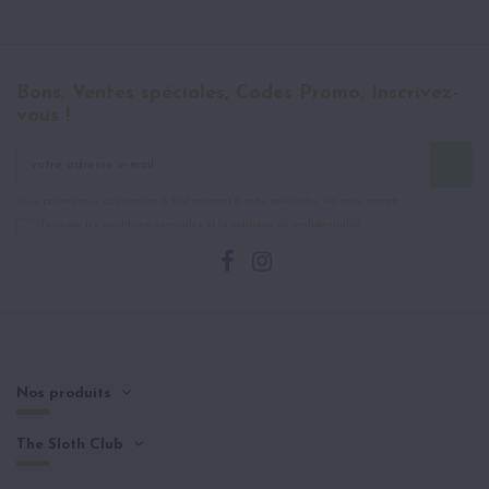
Bons, Ventes spéciales, Codes Promo, Inscrivez-
vous !
Vous pouvez vous désinscrire à tout moment à cette newsletter via votre compte
J'accepte les conditions générales et la politique de confidentialité
Nos produits
The Sloth Club