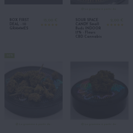
Le gramme à partir de :
BOX FIRST
15,00 €
SOUR SPACE
2,00 €
DEAL - 10
CANDY Small
GRAMMES
Buds INDOOR
17% - Fleurs
CBD Cannabis
-50%
Le gramme à partir de :
Le gramme à partir de :