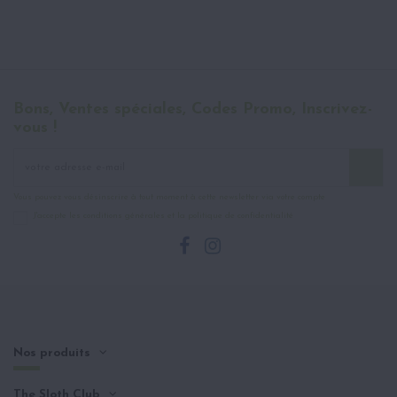
Bons, Ventes spéciales, Codes Promo, Inscrivez-
vous !
Vous pouvez vous désinscrire à tout moment à cette newsletter via votre compte
J'accepte les conditions générales et la politique de confidentialité
Nos produits
The Sloth Club