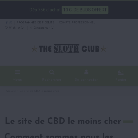
Dès 75€ d'achat
10 G. DE BUDS OFFERT
PROGRAMMES DE FIDÉLITÉ
COMPTE PROFESSIONNEL
Wishlist (
0
)
Comparateur (
0
)
0
Menu
Rechercher
Se connecter
Panier
Accueil
Le site de CBD le moins cher
Le site de CBD le moins cher
Comment sommes nous les