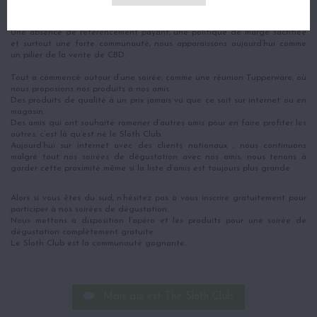
Après une supervision de la culture de la fleur CBD et une optimisation
des coûts, nous sommes aujourd’hui le site le moins cher du net.
Une absence de référencement payant, une politique de marge sacrifiée
et surtout une forte communauté, nous apparaissons aujourd’hui comme
un pilier de la vente de CBD.
Tout a commencé autour d’une soirée, comme une réunion Tupperware, où
nous proposions nos produits à nos amis.
Des produits de qualité à un prix jamais vu que ce soit sur internet ou en
magasin.
Des amis qui ont souhaité ramener d’autres amis pour en faire profiter les
autres, c’est là qu’est né le Sloth Club.
Aujourd’hui sur internet avec des clients nationaux , nous continuons
malgré tout nos soirées de dégustation avec nos amis, nous tenons à
garder cette proximité même si la liste d’amis est toujours plus grande.
Alors si vous êtes du sud, n’hésitez pas à vous inscrire gratuitement pour
participer à nos soirées de dégustation.
Nous mettons à disposition l’apéro et les produits pour une soirée de
dégustation complètement gratuite.
Le Sloth Club est la communauté gagnante.
Mais qui est The Sloth Club