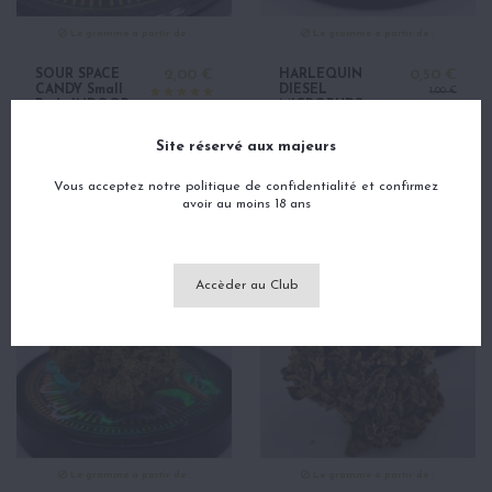
Le gramme à partir de :
Le gramme à partir de :
SOUR SPACE
2,00 €
HARLEQUIN
0,50 €
CANDY Small
DIESEL
1,00 €
Buds INDOOR
MICROBUDS
17% - Fleurs
INDOOR -
CBD Cannabis
Fleurs CBD
Site réservé aux majeurs
Cannabis
Vous acceptez notre politique de confidentialité et confirmez
avoir au moins 18 ans
Accèder au Club
Le gramme à partir de :
Le gramme à partir de :