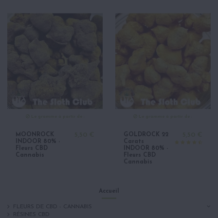
Le gramme à partir de :
Le gramme à partir de :
MOONROCK
5,50 €
GOLDROCK 22
5,50 €
INDOOR 80% -
Carats
Fleurs CBD
INDOOR 80% -
Cannabis
Fleurs CBD
Cannabis
Accueil
FLEURS DE CBD - CANNABIS
RÉSINES CBD