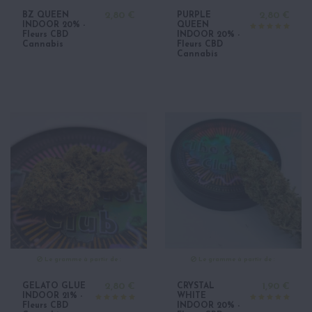
BZ QUEEN
2,80 €
PURPLE
2,80 €
INDOOR 20% -
QUEEN
Fleurs CBD
INDOOR 20% -
Cannabis
Fleurs CBD
Cannabis
Le gramme à partir de :
Le gramme à partir de :
GELATO GLUE
2,80 €
CRYSTAL
1,90 €
INDOOR 21% -
WHITE
Fleurs CBD
INDOOR 20% -