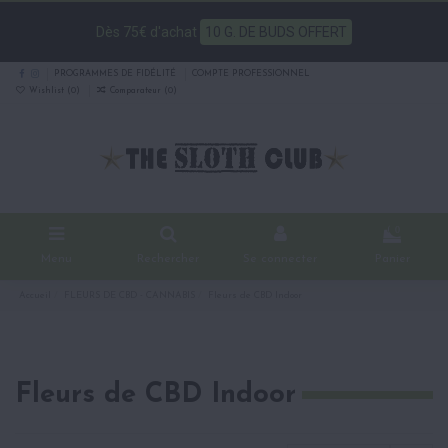
Dès 75€ d'achat
10 G. DE BUDS OFFERT
PROGRAMMES DE FIDÉLITÉ
COMPTE PROFESSIONNEL
Wishlist (
0
)
Comparateur (
0
)
0
Menu
Rechercher
Se connecter
Panier
Accueil
FLEURS DE CBD - CANNABIS
Fleurs de CBD Indoor
Fleurs de CBD Indoor