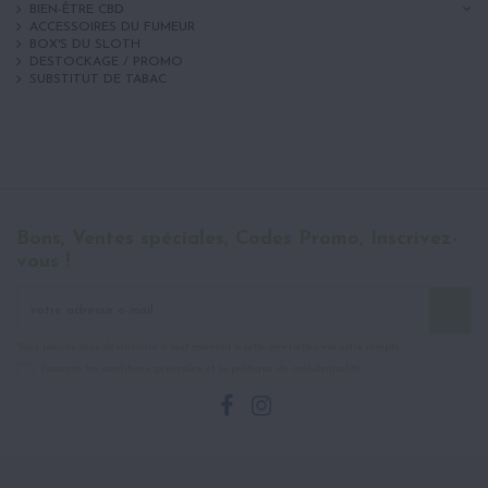
BIEN-ÊTRE CBD
ACCESSOIRES DU FUMEUR
BOX'S DU SLOTH
DESTOCKAGE / PROMO
SUBSTITUT DE TABAC
Bons, Ventes spéciales, Codes Promo, Inscrivez-
vous !
Vous pouvez vous désinscrire à tout moment à cette newsletter via votre compte
J'accepte les conditions générales et la politique de confidentialité