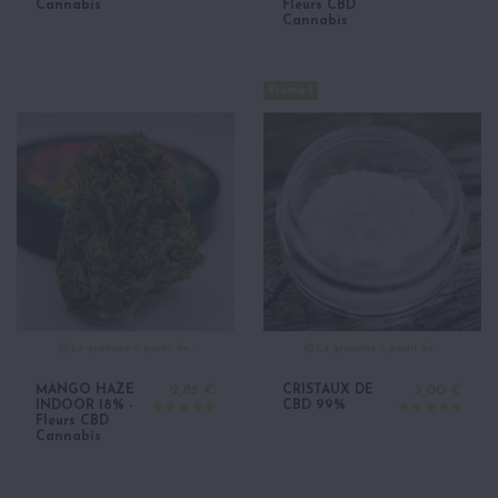
Cannabis
Fleurs CBD
Cannabis
Promo !
Le gramme à partir de :
Le gramme à partir de :
MANGO HAZE
2,85 €
CRISTAUX DE
3,00 €
INDOOR 18% -
CBD 99%
Fleurs CBD
Cannabis