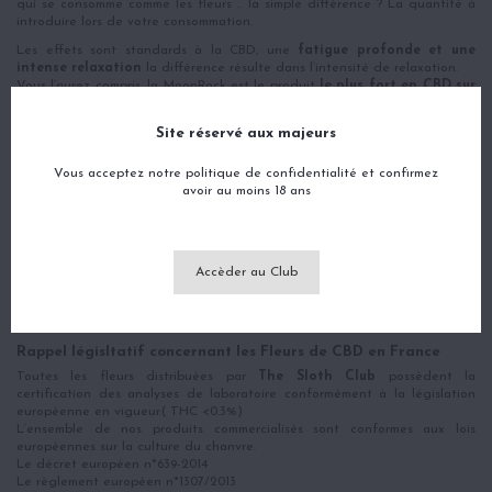
qui se consomme comme les fleurs .. la simple différence ? La quantité à
introduire lors de votre consommation.
Les effets sont standards à la CBD, une
fatigue profonde et une
intense relaxation
la différence résulte dans l’intensité de relaxation.
Vous l’aurez compris, la MoonRock est le produit
le plus fort en CBD sur
le marché.
La confection de la Moonrock, de l'art !
Site réservé aux majeurs
A l’origine,
c’est une fleur,
qui en l’occurrence est la Fruit Cake
Indoor
,
une fleur élevée en CBD et très
Vous acceptez notre politique de confidentialité et confirmez
forte en goût
,utilisée souvent pour ce
procédé. C’est la meilleure fleur pour arriver à générer une pépite de ce
avoir au moins 18 ans
type ,qualitative et extrêmement forte.
Les fleurs sont récoltées à maturité puis séchées avec juste ce qu’il faut
d’humidité pour conserver un
maximum de cannabinoïdes, de terpènes
et d’arômes.
Accèder au Club
Pour finir, ces fleurs séchées sont ensuite
roulées sur un plateau rempli
de pollen
qui vient former cette couche extérieure brillante, telle une
incrustation de pierres précieuses.
Rappel législtatif concernant les Fleurs de CBD en France
Toutes les fleurs distribuées par
The Sloth Club
possèdent la
certification des analyses de laboratoire conformément à la législation
européenne en vigueur.( THC <0.3%)
L’ensemble de nos produits commercialisés sont conformes aux lois
européennes sur la culture du chanvre.
Le décret européen n*639-2014
Le règlement européen n*1307/2013