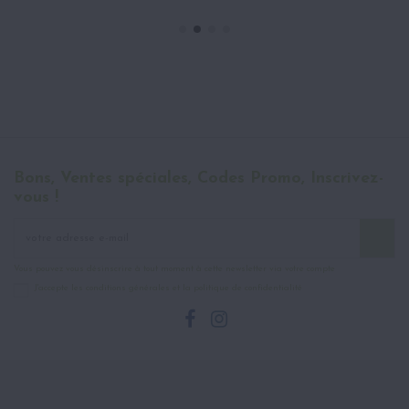
Bons, Ventes spéciales, Codes Promo, Inscrivez-
vous !
Vous pouvez vous désinscrire à tout moment à cette newsletter via votre compte
J'accepte les conditions générales et la politique de confidentialité