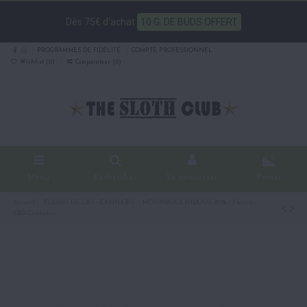
Dès 75€ d'achat
10 G. DE BUDS OFFERT
PROGRAMMES DE FIDÉLITÉ
COMPTE PROFESSIONNEL
Wishlist (
0
)
Comparateur (
0
)
0
Menu
Rechercher
Se connecter
Panier
Accueil
FLEURS DE CBD - CANNABIS
MOONROCK INDOOR 80% - Fleurs
CBD Cannabis