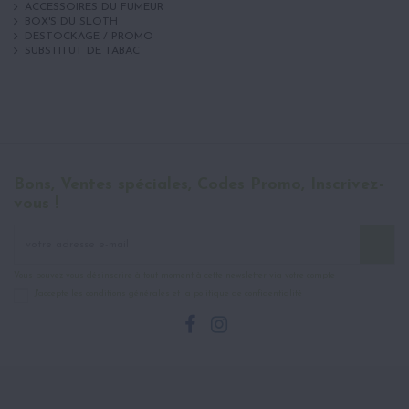
ACCESSOIRES DU FUMEUR
BOX'S DU SLOTH
DESTOCKAGE / PROMO
SUBSTITUT DE TABAC
Bons, Ventes spéciales, Codes Promo, Inscrivez-
vous !
Vous pouvez vous désinscrire à tout moment à cette newsletter via votre compte
J'accepte les conditions générales et la politique de confidentialité