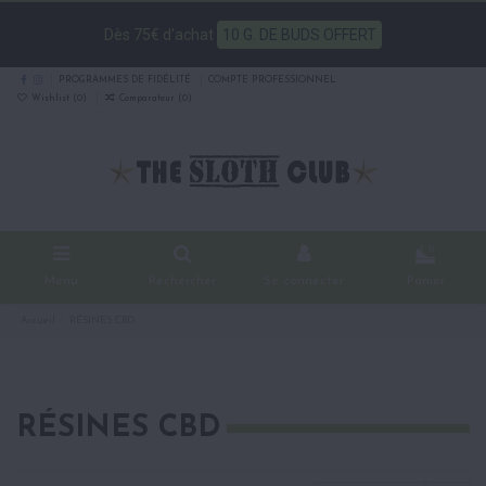
Dès 75€ d'achat
10 G. DE BUDS OFFERT
PROGRAMMES DE FIDÉLITÉ
COMPTE PROFESSIONNEL
Wishlist (
0
)
Comparateur (
0
)
0
Menu
Rechercher
Se connecter
Panier
Accueil
RÉSINES CBD
RÉSINES CBD