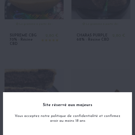
Le gramme à partir de :
Le gramme à partir de :
SUPREME CBG
2,80 €
CHARAS PURPLE
2,80 €
70% - Résine
68% - Résine CBD
CBD
Site réservé aux majeurs
Vous acceptez notre politique de confidentialité et confirmez
avoir au moins 18 ans
Le gramme à partir de :
Le gramme à partir de :