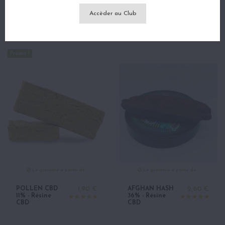
Accèder au Club
BUENO LIBANAIS
2,80 €
HASH CBN 34% -
2,80 €
61% - Résine CBD
Résine CBD
Promo !
Le gramme à partir de :
Le gramme à partir de :
POLLEN CBD
1,90 €
AFGHAN HASH
2,60 €
11% - Résine
36% - Résine
CBD
CBD