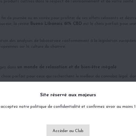
 produits cultivés dans le respect de l'environnement et de votre santé.
fin de journée ou en soirée pour profiter de ses effets relaxants et déstr
uceur, la résine
Bueno Libanais 61% CBD
est le choix parfait pour une
ation des analyses de laboratoire conformément à la législation europée
opéennes sur la culture du chanvre.
ngez dans
un monde de relaxation et de bien-être inégalé
.
e choix parfait pour ceux qui recherchent le meilleur du cannabis légal, dan
Site réservé aux majeurs
acceptez notre politique de confidentialité et confirmez avoir au moins 
Accèder au Club