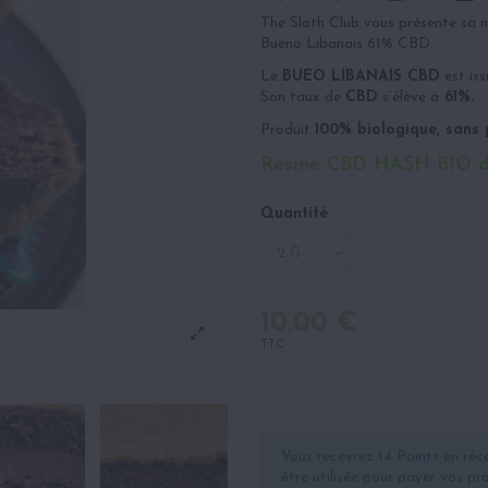
The Sloth Club vous présente sa n
Bueno Libanais 61% CBD.
Le
BUEO LIBANAIS CBD
est iss
Son taux de
CBD
s’élève à
61%.
Produit
100% biologique, sans p
Résine CBD HASH BIO d
Quantité
10,00 €
TTC
Vous recevrez 14 Points en réc
être utilisée pour payer vos p