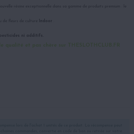
ouvelle résine exceptionnelle dans sa gamme de produits premium : le
u de fleurs de culture
Indoor
.
esticides ni additifs.
e qualité et pas chère sur THESLOTHCLUB.FR
ompense lors de l'achat 1 unités de ce produit. La récompense peut
rochaines commandes, convertie en code de bon ou retirée sur votre