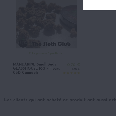
Le gramme à partir de :
MANDARINE Small Buds
0,70 €
GLASSHOUSE 10% - Fleurs
1,40 €
CBD Cannabis
Les clients qui ont acheté ce produit ont aussi ac