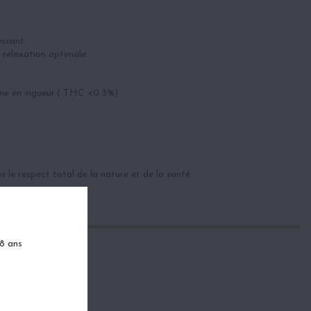
essant.
 relaxation optimale.
nne en vigueur.( THC <0.3%)
s le respect total de la nature et de la santé.
18 ans