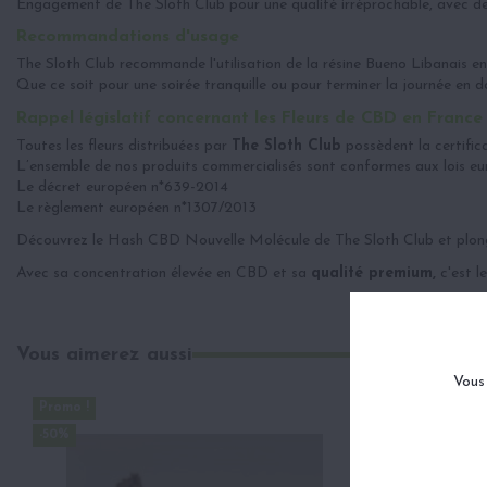
Engagement de The Sloth Club pour une qualité irréprochable, avec des
Recommandations d'usage
The Sloth Club recommande l'utilisation de la résine Bueno Libanais en 
Que ce soit pour une soirée tranquille ou pour terminer la journée en do
Rappel législatif concernant les Fleurs de CBD en France
Toutes les fleurs distribuées par
The Sloth Club
possèdent la certific
L’ensemble de nos produits commercialisés sont conformes aux lois eur
Le décret européen n*639-2014
Le règlement européen n*1307/2013
Découvrez le Hash CBD Nouvelle Molécule de The Sloth Club et plo
Avec sa concentration élevée en CBD et sa
qualité premium,
c'est l
Vous aimerez aussi
Vous 
Promo !
-50%