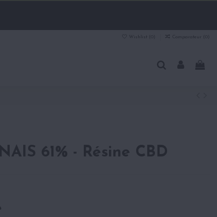
Wishlist (
0
)
Comparateur (
0
)
AIS 61% - Résine CBD