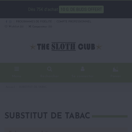
Dès 75€ d'achat
10 G. DE BUDS OFFERT
PROGRAMMES DE FIDÉLITÉ
COMPTE PROFESSIONNEL
Wishlist (
0
)
Comparateur (
0
)
0
Menu
Rechercher
Se connecter
Panier
Accueil
SUBSTITUT DE TABAC
SUBSTITUT DE TABAC