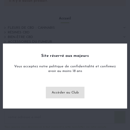
Il n'y a aucun produit.
Accueil
FLEURS DE CBD - CANNABIS
RÉSINES CBD
BIEN-ÊTRE CBD
ACCESSOIRES DU FUMEUR
BOX'S DU SLOTH
DESTOCKAGE / PROMO
Site réservé aux majeurs
SUBSTITUT DE TABAC
Vous acceptez notre politique de confidentialité et confirmez
avoir au moins 18 ans
Accèder au Club
Bons, Ventes spéciales, Codes Promo, Inscrivez-
vous !
Vous pouvez vous désinscrire à tout moment à cette newsletter via votre compte