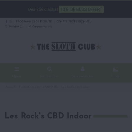
Dès 75€ d'achat
10 G. DE BUDS OFFERT
PROGRAMMES DE FIDÉLITÉ
COMPTE PROFESSIONNEL
Wishlist (
0
)
Comparateur (
0
)
0
Menu
Rechercher
Se connecter
Panier
Accueil
FLEURS DE CBD - CANNABIS
Les Rock's CBD Indoor
Les Rock's CBD Indoor