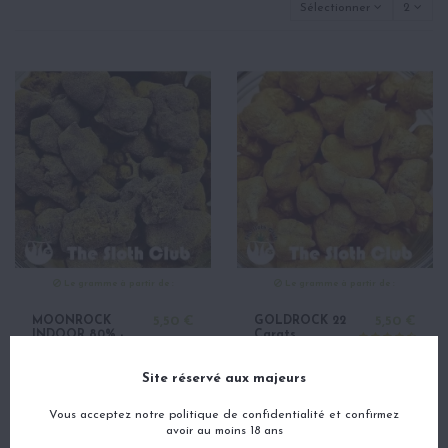
Sélectionner
2
Le gramme à partir de :
Le gramme à partir de :
MOONROCK
5,50 €
GOLDROCK 22
5,50 €
INDOOR 80% -
Carats
Fleurs CBD
INDOOR 80% -
Cannabis
Fleurs CBD
Cannabis
Site réservé aux majeurs
Vous acceptez notre politique de confidentialité et confirmez
avoir au moins 18 ans
Accueil