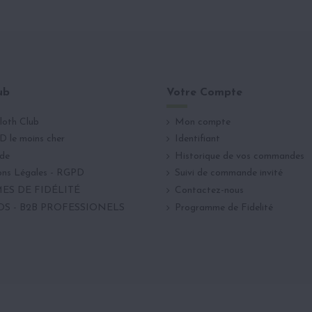
ub
Votre Compte
loth Club
Mon compte
D le moins cher
Identifiant
ide
Historique de vos commandes
ons Légales - RGPD
Suivi de commande invité
S DE FIDÉLITÉ
Contactez-nous
OS - B2B PROFESSIONELS
Programme de Fidelité