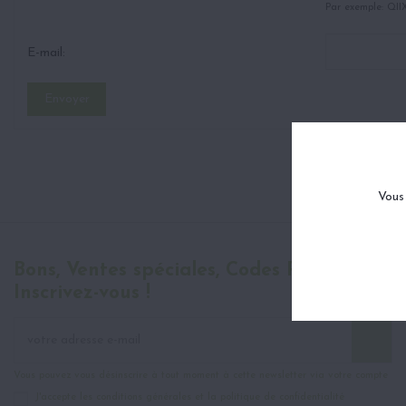
Par exemple: QI
E-mail:
Envoyer
Vous 
Bons, Ventes spéciales, Codes Promo,
Inscrivez-vous !
Vous pouvez vous désinscrire à tout moment à cette newsletter via votre compte
J'accepte les conditions générales et la politique de confidentialité