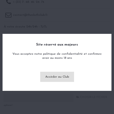
+ (33) 7- 68- 46- 24- 74
contact@theslothclub.fr
À votre écoute 24h/24h - 7j/7j
Contactez nous
Site réservé aux majeurs
Sujet
Vous acceptez notre politique de confidentialité et confirmez
avoir au moins 18 ans
Adresse e-mail
Accèder au Club
Pièce jointe
CHOISIR LE FICHIER
optionel