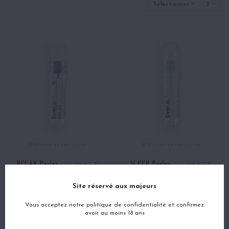
Sélectionner
2
Victime de son succès
Victime de son succès
RELAX Perles
29,50 €
SLEEP Perles
29,50 €
de CBD -
CBD - EVIELAB
EVIELAB
Site réservé aux majeurs
Vous acceptez notre politique de confidentialité et confirmez
Accueil
avoir au moins 18 ans
FLEURS DE CBD - CANNABIS