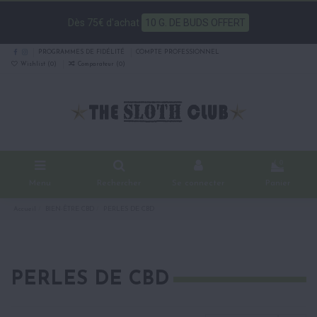
Dès 75€ d'achat
10 G. DE BUDS OFFERT
PROGRAMMES DE FIDÉLITÉ
COMPTE PROFESSIONNEL
Wishlist (
0
)
Comparateur (
0
)
0
Menu
Rechercher
Se connecter
Panier
Accueil
BIEN-ÊTRE CBD
PERLES DE CBD
PERLES DE CBD