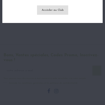
RÉSINES CBD
BIEN-ÊTRE CBD
ACCESSOIRES DU FUMEUR
Accèder au Club
BOX'S DU SLOTH
DESTOCKAGE / PROMO
SUBSTITUT DE TABAC
Bons, Ventes spéciales, Codes Promo, Inscrivez-
vous !
Vous pouvez vous désinscrire à tout moment à cette newsletter via votre compte
J'accepte les conditions générales et la politique de confidentialité