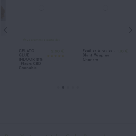
Le gramme à partir de :
GELATO
2,80 €
Feuilles à rouler -
1,10 €
GLUE
Blunt Wrap au
INDOOR 21%
Chanvre
- Fleurs CBD
Cannabis