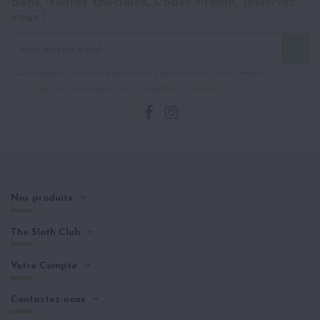
Bons, Ventes spéciales, Codes Promo, Inscrivez-
vous !
Vous pouvez vous désinscrire à tout moment à cette newsletter via votre compte
J'accepte les conditions générales et la politique de confidentialité
Nos produits
The Sloth Club
Votre Compte
Contactez-nous