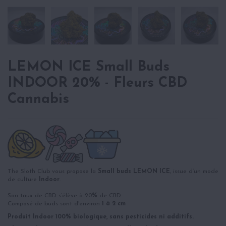
LEMON ICE Small Buds
INDOOR 20% - Fleurs CBD
Cannabis
The Sloth Club vous propose la
Small buds LEMON ICE
, issue d’un mode
de culture
Indoor
.
Son taux de CBD s’élève à 20
%
de CBD.
Composé de buds sont d'environ
1 à 2 cm
Produit Indoor 100% biologique, sans pesticides ni additifs.