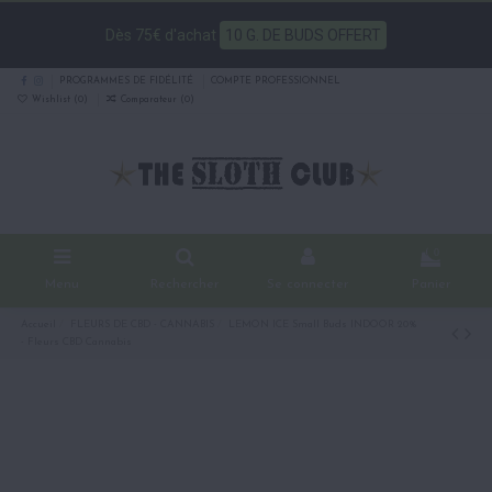
Dès 75€ d'achat
10 G. DE BUDS OFFERT
PROGRAMMES DE FIDÉLITÉ
COMPTE PROFESSIONNEL
Wishlist (
0
)
Comparateur (
0
)
0
Menu
Rechercher
Se connecter
Panier
Accueil
FLEURS DE CBD - CANNABIS
LEMON ICE Small Buds INDOOR 20%
- Fleurs CBD Cannabis