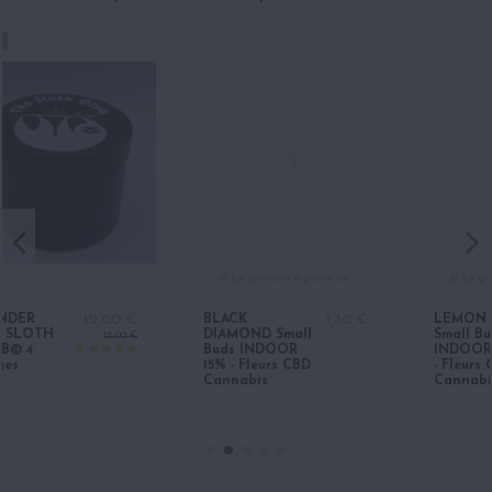
Le gramme à partir de :
Le gramme à partir de :
€
BLACK
1,30 €
LEMON ICE
1,60 €
DIAMOND Small
Small Buds
 €
Buds INDOOR
INDOOR 20%
15% - Fleurs CBD
- Fleurs CBD
Cannabis
Cannabis