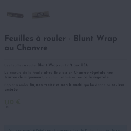
Feuilles à rouler - Blunt Wrap
au Chanvre
Les feuilles à rouler
Blunt Wrap
sont
n°1 aux USA
.
La texture de la feuille
ultra fine
, est en
Chanvre végétale non
traitée chimiquement
, le collant utilisé est en
colle végétale
.
Papier à rouler
fin, non traité et non blanchi
qui lui donne sa
couleur
ambrée
.
1,10 €
TTC
Vous recevrez 6 Points en récompense lors de l'achat 1 unités de ce