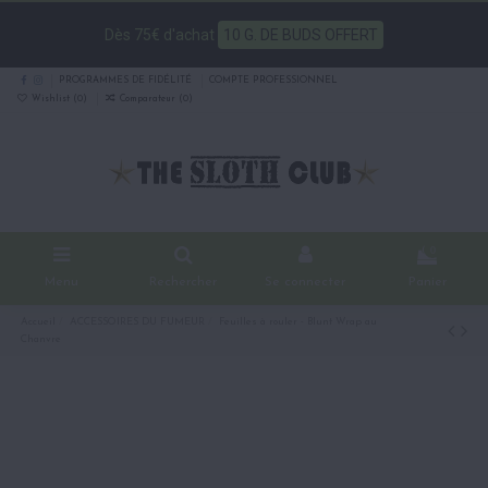
Dès 75€ d'achat
10 G. DE BUDS OFFERT
PROGRAMMES DE FIDÉLITÉ
COMPTE PROFESSIONNEL
Wishlist (
0
)
Comparateur (
0
)
0
Menu
Rechercher
Se connecter
Panier
Accueil
ACCESSOIRES DU FUMEUR
Feuilles à rouler - Blunt Wrap au
Chanvre