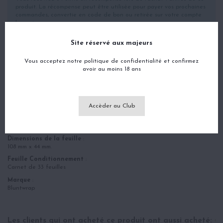
produit. La récompense peut être utilisée pour payer vos prochaines
commandes, convertie en code de bon ou retirée sur votre compte
bancaire.
Site réservé aux majeurs
Vous acceptez notre politique de confidentialité et confirmez
Description
avoir au moins 18 ans
Détails du produit
Avis
(0)
Accèder au Club
Posts en relation
Dimensions de la feuille
:
108 mm x 44 mm.
Feuille Conditionnement
:
Carnet de 33 feuilles
Marque
:
Bluntwrap
Les clients qui ont acheté ce produit ont aussi acheté: