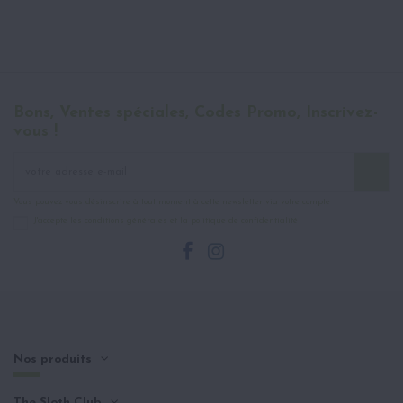
Bons, Ventes spéciales, Codes Promo, Inscrivez-
vous !
Vous pouvez vous désinscrire à tout moment à cette newsletter via votre compte
J'accepte les conditions générales et la politique de confidentialité
Nos produits
The Sloth Club