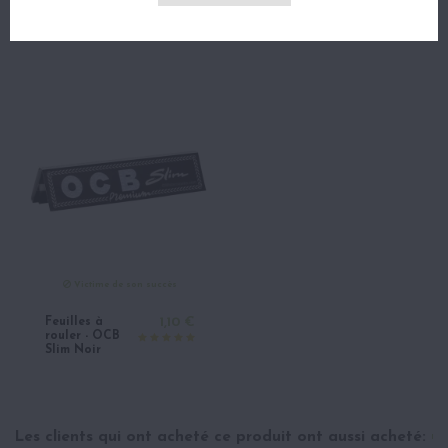
Vous aimerez aussi
Victime de son succès
Feuilles à
1,10 €
rouler - OCB
Slim Noir
Les clients qui ont acheté ce produit ont aussi acheté: