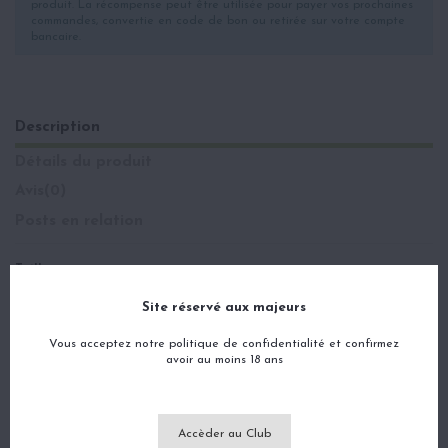
produit. La récompense peut être utilisée pour payer vos prochaines
commandes, convertie en code de bon ou retirée sur votre compte
bancaire.
Description
Détails du produit
Avis
(0)
Posts en relation
Taille
:
M
Site réservé aux majeurs
Dimensions
:
110mm x 37 mm
Vous acceptez notre politique de confidentialité et confirmez
Feuille Conditionnement
:
avoir au moins 18 ans
Carnet de 33 feuilles
Marque
:
Smoking
Accèder au Club