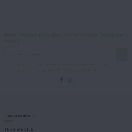
Bons, Ventes spéciales, Codes Promo, Inscrivez-
vous !
Vous pouvez vous désinscrire à tout moment à cette newsletter via votre compte
J'accepte les conditions générales et la politique de confidentialité
Nos produits
The Sloth Club