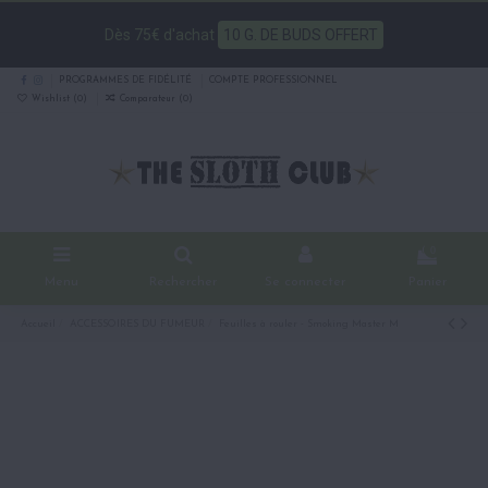
Dès 75€ d'achat
10 G. DE BUDS OFFERT
PROGRAMMES DE FIDÉLITÉ
COMPTE PROFESSIONNEL
Wishlist (
0
)
Comparateur (
0
)
0
Menu
Rechercher
Se connecter
Panier
Accueil
ACCESSOIRES DU FUMEUR
Feuilles à rouler - Smoking Master M