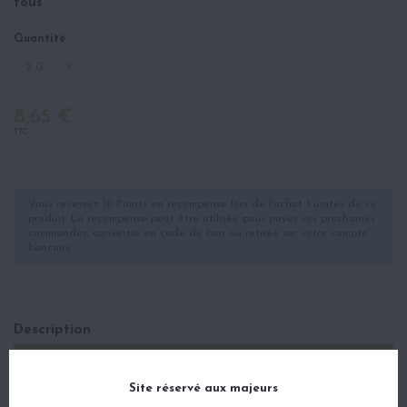
fous
Quantité
8,65 €
TTC
Vous recevrez 10 Points en récompense lors de l'achat 1 unités de ce
produit. La récompense peut être utilisée pour payer vos prochaines
commandes, convertie en code de bon ou retirée sur votre compte
bancaire.
Description
Détails du produit
Avis
(2)
Site réservé aux majeurs