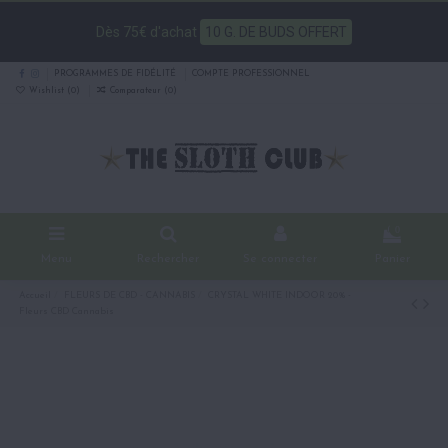
Dès 75€ d'achat
10 G. DE BUDS OFFERT
PROGRAMMES DE FIDÉLITÉ
COMPTE PROFESSIONNEL
Wishlist (
0
)
Comparateur (
0
)
0
Menu
Rechercher
Se connecter
Panier
Accueil
FLEURS DE CBD - CANNABIS
CRYSTAL WHITE INDOOR 20% -
Fleurs CBD Cannabis