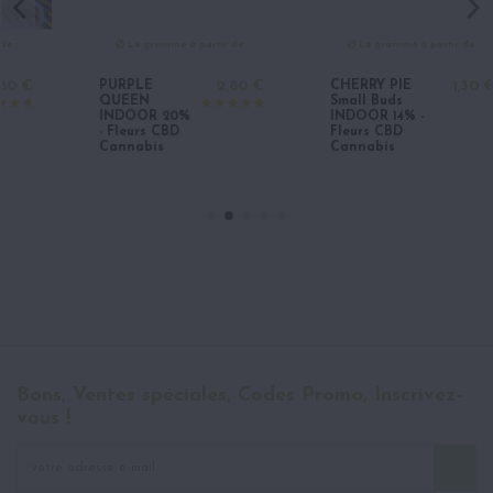
Le gramme à partir de :
Le gramme à partir de :
PURPLE
2,80 €
CHERRY PIE
1,30 €
QUEEN
Small Buds
INDOOR 20%
INDOOR 14% -
- Fleurs CBD
Fleurs CBD
Cannabis
Cannabis
Bons, Ventes spéciales, Codes Promo, Inscrivez-
vous !