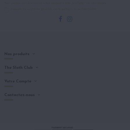
Vous pouvez vous désinscrire à tout moment à cette newsletter via votre compte
J'accepte les conditions générales et la politique de confidentialité
Nos produits
The Sloth Club
Votre Compte
Contactez-nous