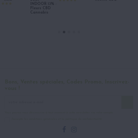
INDOOR 13% -
Fleurs CBD
Cannabis
Bons, Ventes spéciales, Codes Promo, Inscrivez-
vous !
Vous pouvez vous désinscrire à tout moment à cette newsletter via votre compte
J'accepte les conditions générales et la politique de confidentialité