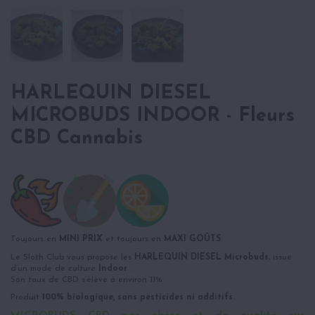
HARLEQUIN DIESEL
MICROBUDS INDOOR - Fleurs
CBD Cannabis
Toujours en
MINI PRIX
et toujours en
MAXI GOÛTS
Le Sloth Club vous propose les
HARLEQUIN DIESEL Microbuds
, issue
d’un mode de culture
Indoor
.
Son taux de CBD s’élève à environ 11%.
Produit
100% biologique, sans pesticides ni additifs.