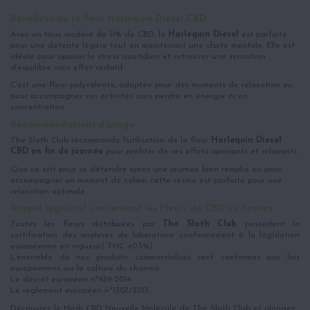
Bénéfices de la fleur Harlequin Diesel CBD
Avec un taux modéré de 11% de CBD, la
Harlequin Diesel
est parfaite
pour une détente légère tout en maintenant une clarté mentale. Elle est
idéale pour apaiser le stress quotidien et retrouver une sensation
d’équilibre sans effet sédatif.
C’est une fleur polyvalente, adaptée pour des moments de relaxation ou
pour accompagner vos activités sans perdre en énergie ni en
concentration.
Recommandations d'usage
The Sloth Club recommande l'utilisation de la fleur
Harlequin Diesel
CBD en fin de journée
pour profiter de ses effets apaisants et relaxants.
Que ce soit pour se détendre après une journée bien remplie ou pour
accompagner un moment de calme, cette résine est parfaite pour une
relaxation optimale.
Rappel législatif concernant les Fleurs de CBD en France
Toutes les fleurs distribuées par
The Sloth Club
possèdent la
certification des analyses de laboratoire conformément à la législation
européenne en vigueur.( THC <0.3%)
L’ensemble de nos produits commercialisés sont conformes aux lois
européennes sur la culture du chanvre.
Le décret européen n*639-2014
Le règlement européen n*1307/2013
Découvrez le Hash CBD Nouvelle Molécule de The Sloth Club et plongez