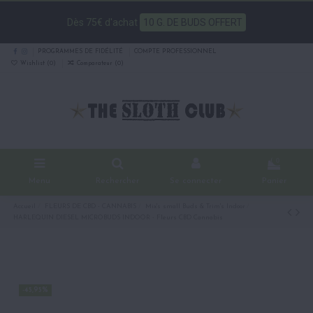
Dès 75€ d'achat
10 G. DE BUDS OFFERT
PROGRAMMES DE FIDÉLITÉ
COMPTE PROFESSIONNEL
Wishlist (
0
)
Comparateur (
0
)
0
Menu
Rechercher
Se connecter
Panier
Accueil
FLEURS DE CBD - CANNABIS
Mix's small Buds & Trim's Indoor
HARLEQUIN DIESEL MICROBUDS INDOOR - Fleurs CBD Cannabis
-45,95%