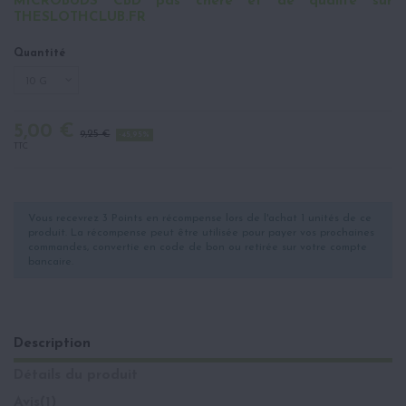
MICROBUDS CBD pas chère et de qualité sur
THESLOTHCLUB.FR
Quantité
5,00 €
9,25 €
-45,95%
TTC
Vous recevrez 3 Points en récompense lors de l'achat 1 unités de ce
produit. La récompense peut être utilisée pour payer vos prochaines
commandes, convertie en code de bon ou retirée sur votre compte
bancaire.
Description
Détails du produit
Avis
(1)