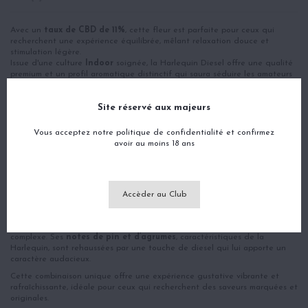
Avec un
taux de CBD de 11%
, cette fleur est parfaite pour ceux qui
recherchent une expérience équilibrée, mêlant relaxation douce et
stimulation légère.
Issue d'une culture
Indoor
soignée, la Harlequin Diesel offre une qualité
premium et un profil aromatique distinctif qui saura séduire les amateurs
de CBD.
Origine de la fleur Harlequin Diesel CBD
Site réservé aux majeurs
La
Harlequin Diesel
est le fruit d’un croisement harmonieux entre la
célèbre Harlequin et une variété Diesel, offrant un équilibre parfait entre
Vous acceptez notre politique de confidentialité et confirmez
tradition et modernité. Sa génétique sativa-dominante confère à cette
avoir au moins 18 ans
variété des propriétés apaisantes et revitalisantes.
Cultivée en intérieur
, elle bénéficie d’un environnement contrôlé
garantissant des bourgeons denses et parfaitement formés, riches en
cannabinoïdes et en terpènes naturels.
Accèder au Club
Arômes de la fleur Harlequin Diesel CBD
La Harlequin Diesel se distingue par son profil aromatique intense et
complexe. Ses
notes de pin et d’agrumes
, caractéristiques de la
Harlequin, sont rehaussées par une touche de diesel qui lui apporte un
caractère audacieux.
Cette combinaison unique offre une expérience gustative vibrante et
rafraîchissante, idéale pour ceux qui recherchent des saveurs marquées et
originales.