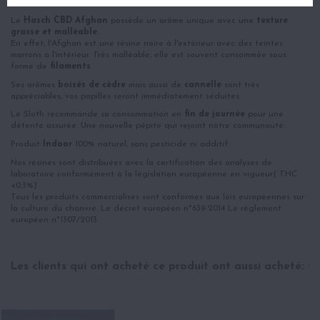
Le
Hasch CBD Afghan
possède un arôme unique avec une
texture
grasse et malléable.
En effet, l'Afghan est une résine noire à l'extérieur avec des teintes
marrons à l'intérieur. Très malléable, elle est souvent consommée sous
forme de
filaments
.
Ses arômes
boisés de cèdre
mais aussi de
cannelle
sont très
appréciables, vos papilles seront immédiatement séduites.
Le Sloth recommande sa consommation en
fin de journée
pour une
détente assurée. Une nouvelle pépite qui rejoint notre communauté.
Produit
Indoor
100% naturel, sans pesticide ni additif.
Nos résines sont distribuées avec la certification des analyses de
laboratoire conformément à la législation européenne en vigueur.( THC
<0.3%)
Tous les produits commercialisés sont conformes aux lois européennes sur
la culture du chanvre. Le décret européen n*639-2014 Le règlement
européen n*1307/2013
Les clients qui ont acheté ce produit ont aussi acheté: