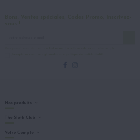
Bons, Ventes spéciales, Codes Promo, Inscrivez-
vous !
Vous pouvez vous désinscrire à tout moment à cette newsletter via votre compte
J'accepte les conditions générales et la politique de confidentialité
Nos produits
The Sloth Club
Votre Compte