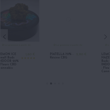
Le gramme à partir de :
Le gramme à partir de :
PIATELLA 70% -
2,80 €
LEMON
2,00 €
Résine CBG
HAZE Small
Buds
INDOOR 12%
- Fleurs CBD
Cannabis