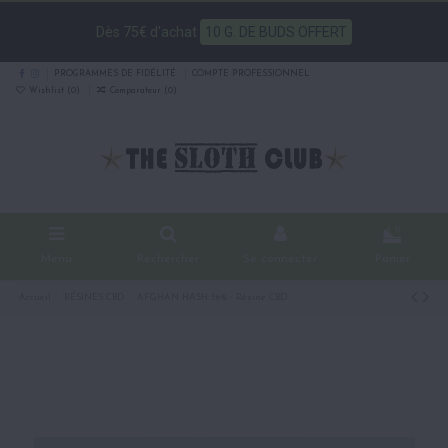
Dès 75€ d'achat
10 G. DE BUDS OFFERT
PROGRAMMES DE FIDÉLITÉ
COMPTE PROFESSIONNEL
Wishlist (
0
)
Comparateur (
0
)
0
Menu
Rechercher
Se connecter
Panier
Accueil
RÉSINES CBD
AFGHAN HASH 36% - Résine CBD