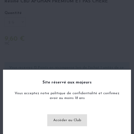
Résine CBD AFGHAN PREMIUM ET PAS CHÈRE
Quantité
9,60 €
TTC
Vous recevrez 13 Points en récompense lors de l'achat 1 unités de ce
produit. La récompense peut être utilisée pour payer vos prochaines
commandes, convertie en code de bon ou retirée sur votre compte
bancaire.
Site réservé aux majeurs
Vous acceptez notre politique de confidentialité et confirmez
avoir au moins 18 ans
Description
Détails du produit
Accèder au Club
Avis
(2)