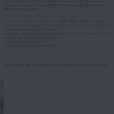
d’un produit de très haute qualité avec un taux de CBD supérieur aux
autres modes de culture.
Le parfum et les arômes des fleurs sont
alors à leurs apogées.
Rappel législatif concernant les Fleurs de CBD en France
Toutes les fleurs distribuées par
The Sloth Club
possèdent la
certification des analyses de laboratoire conformément à la législation
européenne en vigueur.( THC <0.3%)
L’ensemble de nos produits commercialisés sont conformes aux lois
européennes sur la culture du chanvre.
Le décret européen n*639-2014
Le règlement européen n*1307/2013
Les clients qui ont acheté ce produit ont aussi acheté: