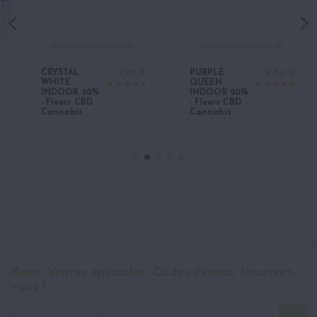
Le gramme à partir de :
Le gramme à partir de :
CRYSTAL
1,90 €
PURPLE
2,80 €
WHITE
QUEEN
INDOOR 20%
INDOOR 20%
- Fleurs CBD
- Fleurs CBD
Cannabis
Cannabis
Bons, Ventes spéciales, Codes Promo, Inscrivez-
vous !