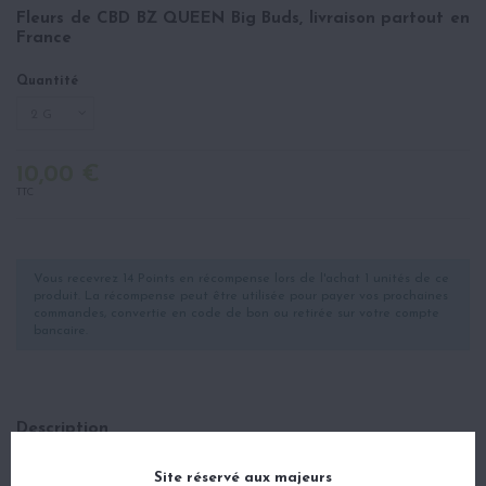
Fleurs de CBD BZ QUEEN Big Buds, livraison partout en
France
Quantité
10,00 €
TTC
Vous recevrez 14 Points en récompense lors de l'achat 1 unités de ce
produit. La récompense peut être utilisée pour payer vos prochaines
commandes, convertie en code de bon ou retirée sur votre compte
bancaire.
Description
Détails du produit
Site réservé aux majeurs