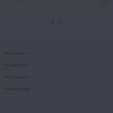
Vous pouvez vous désinscrire à tout moment à cette newsletter via votre compte
J'accepte les conditions générales et la politique de confidentialité
Nos produits
The Sloth Club
Votre Compte
Contactez-nous