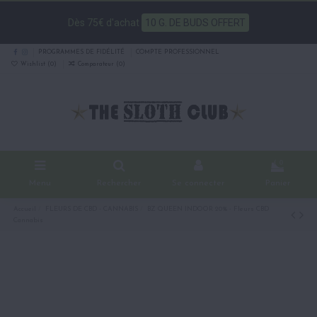
Dès 75€ d'achat
10 G. DE BUDS OFFERT
PROGRAMMES DE FIDÉLITÉ
COMPTE PROFESSIONNEL
Wishlist (
0
)
Comparateur (
0
)
0
Menu
Rechercher
Se connecter
Panier
Accueil
FLEURS DE CBD - CANNABIS
BZ QUEEN INDOOR 20% - Fleurs CBD
Cannabis