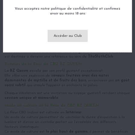
Avis
(0)
Vous acceptez notre politique de confidentialité et confirmez
avoir au moins 18 ans
Origine de la fleur de CBD BZ QUEEN
La
BZ Queen
tire ses origines d'un croisement prestigieux, mélangeant
des souches renommées pour leur robustesse et leur profil aromatique.
Accèder au Club
Issue d'une agriculture contrôlée et méticuleuse, cette fleur de CBD a été
cultivée dans le respect des meilleures pratiques agricoles, garantissant
une pureté et une puissance sans égal.
Avec ses
nuances éclatantes et ses bourgeons denses
, la BZ Queen
est destinée à devenir une référence au sein de
TheSlothClub
.
Saveurs de la fleur de CBD BZ QUEEN
La
BZ Queen
excelle par son profil gustatif exceptionnel.
Elle offre une explosion de
saveurs fruitées avec des notes
dominantes de myrtille et de fruits des bois
, accentuées par
un goût
sucré subtil
qui stimule l'appétit et enchante le palais.
Chaque inhalation est une invitation au voyage gustatif, rendant chaque
session unique et mémorable
.
Mode de culture de la fleur de CBD BZ QUEEN
La fleur CBD Indoor est cultivée en
Intérieur
.
Un mode de culture permettant de contrôler la durée d’exposition à la
lumière et d’avoir un contrôle parfait sur l’ensemble des différents
facteurs climatiques.
Ce mode de culture est
le plus haut de gamme,
il permet de bénéficier