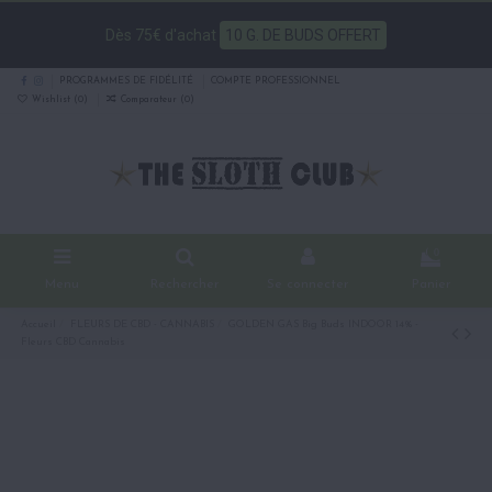
Dès 75€ d'achat
10 G. DE BUDS OFFERT
PROGRAMMES DE FIDÉLITÉ
COMPTE PROFESSIONNEL
Wishlist (
0
)
Comparateur (
0
)
0
Menu
Rechercher
Se connecter
Panier
Accueil
FLEURS DE CBD - CANNABIS
GOLDEN GAS Big Buds INDOOR 14% -
Fleurs CBD Cannabis