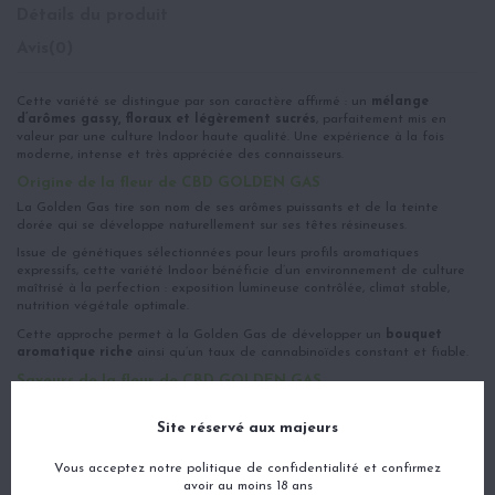
Détails du produit
Avis
(0)
Cette variété se distingue par son caractère affirmé : un
mélange
d’arômes gassy, floraux et légèrement sucrés
, parfaitement mis en
valeur par une culture Indoor haute qualité. Une expérience à la fois
moderne, intense et très appréciée des connaisseurs.
Origine de la fleur de CBD GOLDEN GAS
La Golden Gas tire son nom de ses arômes puissants et de la teinte
dorée qui se développe naturellement sur ses têtes résineuses.
Issue de génétiques sélectionnées pour leurs profils aromatiques
expressifs, cette variété Indoor bénéficie d’un environnement de culture
maîtrisé à la perfection : exposition lumineuse contrôlée, climat stable,
nutrition végétale optimale.
Cette approche permet à la Golden Gas de développer un
bouquet
aromatique riche
ainsi qu’un taux de cannabinoïdes constant et fiable.
Saveurs de la fleur de CBD GOLDEN GAS
La Golden Gas offre une expérience sensorielle marquée, résolument
moderne et très reconnaissable :
Notes “gas” intenses,
typiques des
Site réservé aux majeurs
variétés américaines Nuances florales et épicées, ajoutant de la
profondeur Une touche douce et légèrement sucrée en fin de bouche
Vous acceptez notre politique de confidentialité et confirmez
avoir au moins 18 ans
Ce profil aromatique généreux et complexe en fait une fleur appréciée