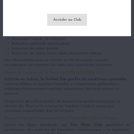
des amateurs de variétés
CBD au caractère puissant
.
Effets et bénéfices de la fleur de CBD GOLDEN GAS
Avec 15% de CBD
, la Golden Gas propose une détente efficace tout en
Accèder au Club
préservant une belle clarté d’esprit.
Effets ressentis :
Apaisement rapide des tensions
Relaxation profonde sans lourdeur
Sensation de calme durable
Réduction du stress, idéale après une journée intense
Une fleur parfaite pour se relâcher en fin de journée ou pour
accompagner des moments de repos sans somnolence excessive.
Mode de culture de la fleur de CBD GOLDEN GAS
Cultivée en Indoor, la Golden Gas profite de conditions optimales
:
Lumière calibrée et régulière Humidité et température parfaitement
stabilisées Environnement protégé garantissant des buds propres et
résineux
Ce procédé de culture permet de maximiser la qualité aromatique, la
densité des fleurs et la richesse en terpènes. L’Indoor assure une
constance irréprochable d’un lot à l’autre.
Rappel législatif concernant les Fleurs de CBD en France
Toutes les fleurs distribuées par
The Sloth Club
possèdent la
certification des analyses de laboratoire conformément à la législation