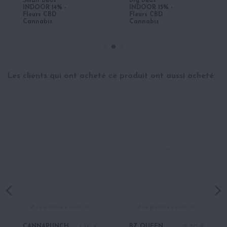
Small Buds
Big Buds
INDOOR 14% -
INDOOR 15% -
Fleurs CBD
Fleurs CBD
Cannabis
Cannabis
Les clients qui ont acheté ce produit ont aussi acheté:
Le gramme à partir de :
Le gramme à partir de :
CANNAPUNCH
1,30 €
BZ QUEEN
2,80 €