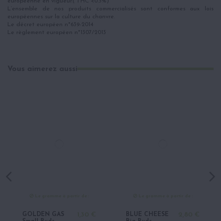
européenne en vigueur.( THC <0.3%)
L’ensemble de nos produits commercialisés sont conformes aux lois
européennes sur la culture du chanvre.
Le décret européen n*639-2014
Le règlement européen n*1307/2013
Vous aimerez aussi
Le gramme à partir de :
Le gramme à partir de :
GOLDEN GAS
1,30 €
BLUE CHEESE
2,80 €