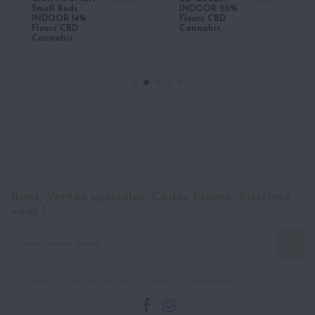
Small Buds
INDOOR 20% -
INDOOR 14% -
Fleurs CBD
Fleurs CBD
Cannabis
Cannabis
Bons, Ventes spéciales, Codes Promo, Inscrivez-
vous !
Vous pouvez vous désinscrire à tout moment à cette newsletter via votre compte
J'accepte les conditions générales et la politique de confidentialité