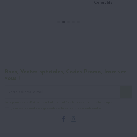
Cannabis
Bons, Ventes spéciales, Codes Promo, Inscrivez-
vous !
Vous pouvez vous désinscrire à tout moment à cette newsletter via votre compte
J'accepte les conditions générales et la politique de confidentialité