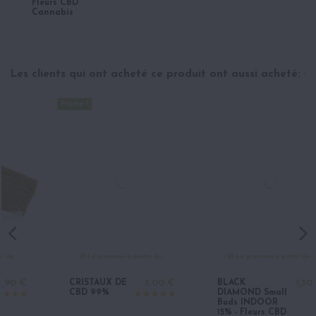
Fleurs CBD
Cannabis
Les clients qui ont acheté ce produit ont aussi acheté:
Promo !
Le gramme à partir de :
Le gramme à partir de :
CRISTAUX DE
3,00 €
BLACK
1,30 €
CBD 99%
DIAMOND Small
Buds INDOOR
15% - Fleurs CBD