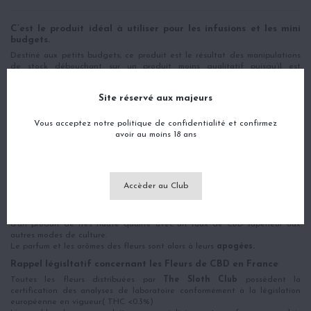
C’est le produit idéal à utiliser pour les infusions et les mini
budgets
.
Destiné aux petits budgets, ce produit est le résultat des manipulations
de stock débouchant sur un produit moins qualitatif puisqu’il est
composé de mini pousses, de petites buds, de feuilles et de résidus
de cannabinoïdes.
Site réservé aux majeurs
Ce produit ne correspond pas à l’offre gustative offerte habituellement à
notre communauté.
Vous acceptez notre politique de confidentialité et confirmez
Elle est destinée aux
petits budgets
ne recherchant pas forcément
avoir au moins 18 ans
l’expérience sensorielle .
Cette qualité reste tout de même une
culture Indoor
prouvant la
qualité du produit et son mode de culture.
Un mode de culture permettant de contrôler la durée d’exposition à la
Accèder au Club
lumière et d’avoir un
contrôle parfait
sur l’ensemble des différents
facteurs climatiques.
Ce mode de culture est
le plus haut de gamme
, il permet de bénéficier
d’un produit de très haute qualité avec un taux de CBD supérieur aux
autres modes de culture.
Le parfum et les arômes des fleurs sont alors à leurs
apogées.
Rappel législtatif concernant les Fleurs de CBD en France
Toutes les fleurs distribuées par
The Sloth Club
possèdent la
certification des analyses de laboratoire conformément à la législation
européenne en vigueur.( THC <0.3%)