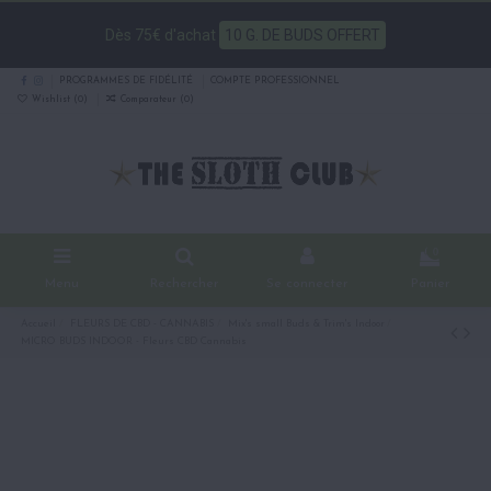
Dès 75€ d'achat
10 G. DE BUDS OFFERT
PROGRAMMES DE FIDÉLITÉ
COMPTE PROFESSIONNEL
Wishlist (
0
)
Comparateur (
0
)
0
Menu
Rechercher
Se connecter
Panier
Accueil
FLEURS DE CBD - CANNABIS
Mix's small Buds & Trim's Indoor
MICRO BUDS INDOOR - Fleurs CBD Cannabis