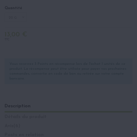
Quantité
13,00 €
TTC
Vous recevrez 3 Points en récompense lors de l'achat 1 unités de ce
produit. La récompense peut être utilisée pour payer vos prochaines
commandes, convertie en code de bon ou retirée sur votre compte
bancaire.
Description
Détails du produit
Avis
(6)
Posts en relation