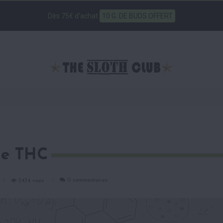
Dès 75€ d'achat
10 G. DE BUDS OFFERT
 le THC
0 commentaires
3434 vues