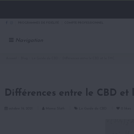
PROGRAMMES DE FIDÉLITÉ
COMPTE PROFESSIONNEL
Navigation
Accueil
Blog
Le Guide du CBD
Différences entre le CBD et le THC
Différences entre le CBD et
octobre 19, 2021
Mama Sloth
Le Guide du CBD
0
likes