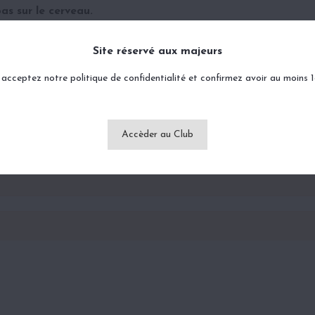
as sur le cerveau.
 un contrôle total de soi-même.
Site réservé aux majeurs
acceptez notre politique de confidentialité et confirmez avoir au moins 
Accèder au Club