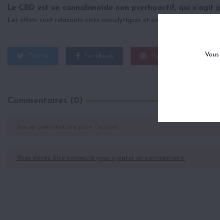
Le CBD est un cannabinoïde non psychoactif, qui n’agit p
Les effets sont relaxants voire anxiolytiques et permettent de garder
Vous 
Twitter
Facebook
Pinterest
Commentaires (0)
Aucun commentaire pour l'instant
Vous devez être connecté pour ajouter un commentaire.